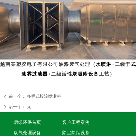
越南某塑胶电子有限公司油漆废气处理（
水喷淋
+二级
干式
漆雾过滤器
+二级
活性炭吸附设备
工艺）
前一个：
多桶式旋流喷淋柜
ꄴ
后一个：
无
ꄲ
启绿环保首页
客户工程案例
废气处理设备
除尘除烟设备