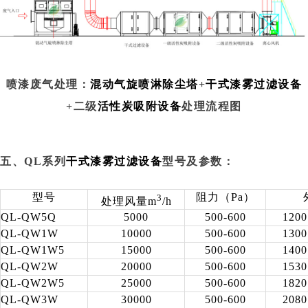
喷漆废气处理：
混动气旋喷淋除尘塔
+
干式漆雾过滤设备
+二级
活性炭吸附设备
处理流程图
五、QL系列
干式漆雾过滤设备
型号及参数：
型号
阻力（Pa）
3
处理风量m
/h
QL-QW5Q
5000
500-600
1200
QL-QW1W
10000
500-600
1300
QL-QW1W5
15000
500-600
1400
QL-QW2W
20000
500-600
1530
QL-QW2W5
25000
500-600
1820
QL-QW3W
30000
500-600
2080