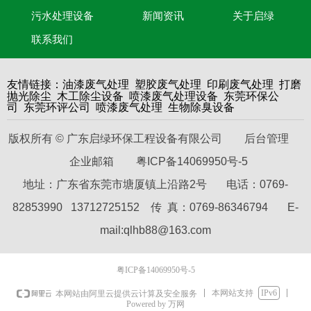
污水处理设备
新闻资讯
关于启绿
联系我们
油漆废气处理
塑胶废气处理
印刷废气处理
打磨
友情链接：
抛光除尘
木工除尘设备
喷漆废气处理设备
东莞环保公
司
东莞环评公司
喷漆废气处理
生物除臭设备
版权所有 © 广东启绿环保工程设备有限公司
后台管理
企业邮箱
粤ICP备14069950号-5
地址：广东省东莞市塘厦镇上沿路2号 电话：0769-
82853990 13712725152 传 真：0769-86346794 E-
mail:qlhb88@163.com
粤ICP备14069950号-5
本网站支持
IPv6
本网站由阿里云提供云计算及安全服务
Powered by 万网